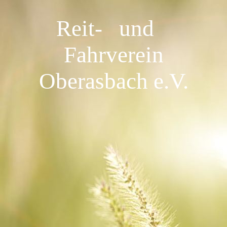
Reit- und
Fahrverein
Oberasbach e.V.